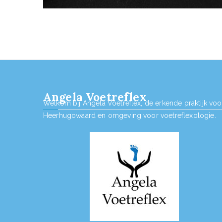
Angela Voetreflex
Welkom bij Angela Voetreflex, de erkende praktijk voo
Heerhugowaard en omgeving voor voetreflexologie.