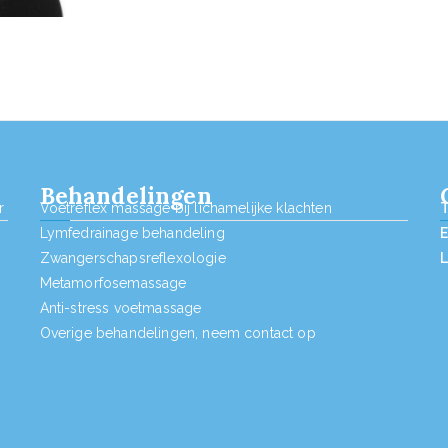
Behandelingen
r
Voetreflex massage bij lichamelijke klachten
Lymfedrainage behandeling
Zwangerschapsreflexologie
Metamorfosemassage
Anti-stress voetmassage
Overige behandelingen, neem contact op