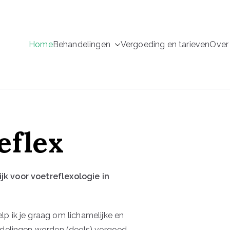
Home
Behandelingen
Vergoeding en tarieven
Over 
etreflex
eflex
jk voor voetreflexologie in
p ik je graag om lichamelijke en
andelingen worden (deels) vergoed