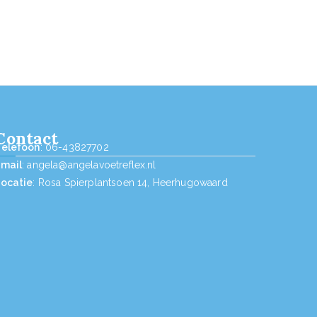
Contact
Telefoon
: 06-43827702
Email
: angela@angelavoetreflex.nl
Locatie
: Rosa Spierplantsoen 14, Heerhugowaard