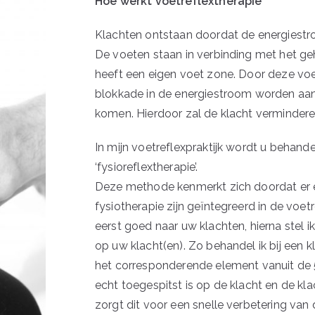
Hoe werkt voetreflextherapie
Klachten ontstaan doordat de energiestroo
De voeten staan in verbinding met het ge
heeft een eigen voet zone. Door deze voe
blokkade in de energiestroom worden aa
komen. Hierdoor zal de klacht vermindere
In mijn voetreflexpraktijk wordt u behan
‘fysioreflextherapie’.
Deze methode kenmerkt zich doordat er 
fysiotherapie zijn geïntegreerd in de voetr
eerst goed naar uw klachten, hierna stel 
op uw klacht(en). Zo behandel ik bij een
het corresponderende element vanuit de
echt toegespitst is op de klacht en de kl
zorgt dit voor een snelle verbetering van d