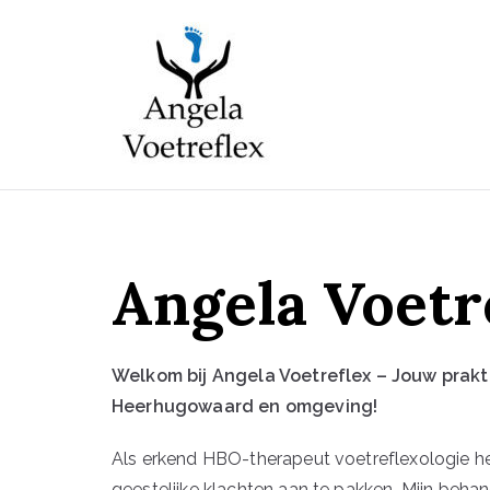
Ga
naar
de
inhoud
Angela Vo
Angela Voetr
Welkom bij Angela Voetreflex – Jouw prakti
Heerhugowaard en omgeving!
Als erkend HBO-therapeut voetreflexologie hel
geestelijke klachten aan te pakken. Mijn beh